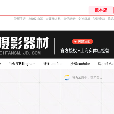
荣耀手表
360路由器
大疆无人机
腾讯听听
女神微单
智能音箱
腾讯
O
白金汉Billingham
徕图Leofoto
沙雀sachtler
马小路Mar
努力加载中，请稍后...