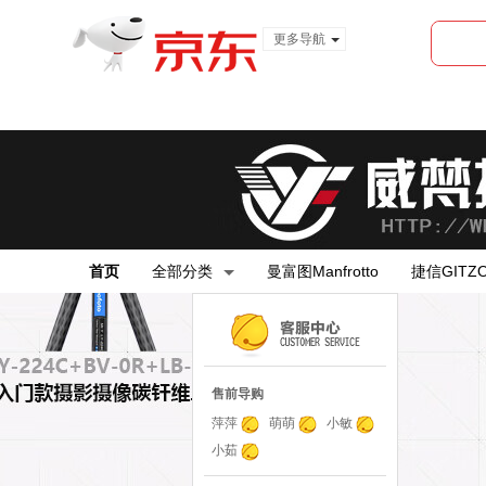
更多导航
服装城
食品
金融
首页
全部分类
曼富图Manfrotto
捷信GITZ
售前导购
萍萍
萌萌
小敏
小茹