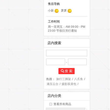
售后导购
小新
萧萧
工作时间
周一至周五：AM 09:00 - PM
23:00 节假日另行通知
店内搜索
-
搜 索
热搜：
旅行三脚架
/
八爪鱼
/
液压云台
/
摄影双肩包
/
打鸟三支架
/
店内分类
查看所有商品