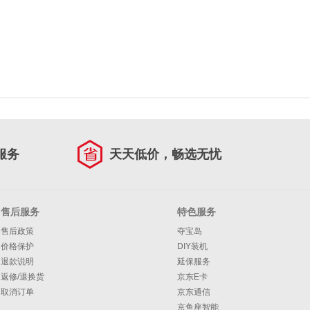
服务
天天低价，畅选无忧
售后服务
特色服务
售后政策
夺宝岛
价格保护
DIY装机
退款说明
延保服务
返修/退换货
京东E卡
取消订单
京东通信
京鱼座智能